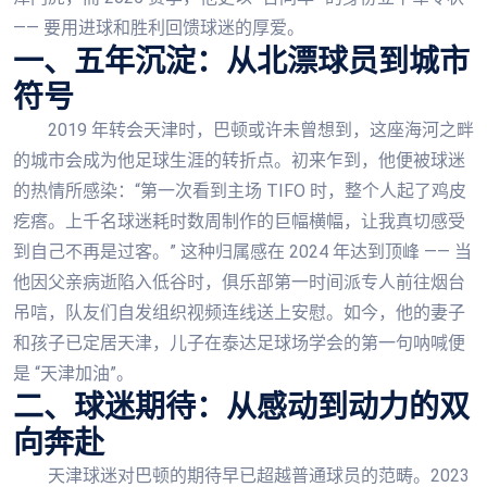
—— 要用进球和胜利回馈球迷的厚爱。
一、五年沉淀：从北漂球员到城市
符号
2019 年转会天津时，巴顿或许未曾想到，这座海河之畔
的城市会成为他足球生涯的转折点。初来乍到，他便被球迷
的热情所感染：“第一次看到主场 TIFO 时，整个人起了鸡皮
疙瘩。上千名球迷耗时数周制作的巨幅横幅，让我真切感受
到自己不再是过客。” 这种归属感在 2024 年达到顶峰 —— 当
他因父亲病逝陷入低谷时，俱乐部第一时间派专人前往烟台
吊唁，队友们自发组织视频连线送上安慰。如今，他的妻子
和孩子已定居天津，儿子在泰达足球场学会的第一句呐喊便
是 “天津加油”。
二、球迷期待：从感动到动力的双
向奔赴
天津球迷对巴顿的期待早已超越普通球员的范畴。2023