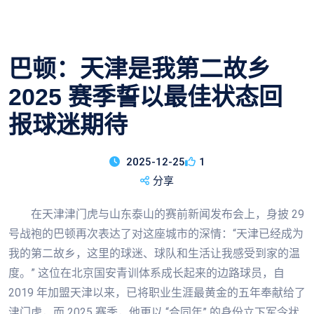
巴顿：天津是我第二故乡
2025 赛季誓以最佳状态回
报球迷期待
2025-12-25
1
分享
在天津津门虎与山东泰山的赛前新闻发布会上，身披 29
号战袍的巴顿再次表达了对这座城市的深情：“天津已经成为
我的第二故乡，这里的球迷、球队和生活让我感受到家的温
度。” 这位在北京国安青训体系成长起来的边路球员，自
2019 年加盟天津以来，已将职业生涯最黄金的五年奉献给了
津门虎，而 2025 赛季，他更以 “合同年” 的身份立下军令状