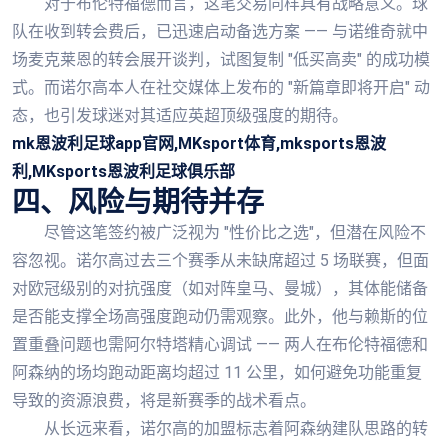
对于布伦特福德而言，这笔交易同样具有战略意义。球
队在收到转会费后，已迅速启动备选方案 —— 与诺维奇就中
场麦克莱恩的转会展开谈判，试图复制 "低买高卖" 的成功模
式。而诺尔高本人在社交媒体上发布的 "新篇章即将开启" 动
态，也引发球迷对其适应英超顶级强度的期待。
mk恩波利足球app官网,MKsport体育,mksports恩波
利,MKsports恩波利足球俱乐部
四、风险与期待并存
尽管这笔签约被广泛视为 "性价比之选"，但潜在风险不
容忽视。诺尔高过去三个赛季从未缺席超过 5 场联赛，但面
对欧冠级别的对抗强度（如对阵皇马、曼城），其体能储备
是否能支撑全场高强度跑动仍需观察。此外，他与赖斯的位
置重叠问题也需阿尔特塔精心调试 —— 两人在布伦特福德和
阿森纳的场均跑动距离均超过 11 公里，如何避免功能重复
导致的资源浪费，将是新赛季的战术看点。
从长远来看，诺尔高的加盟标志着阿森纳建队思路的转