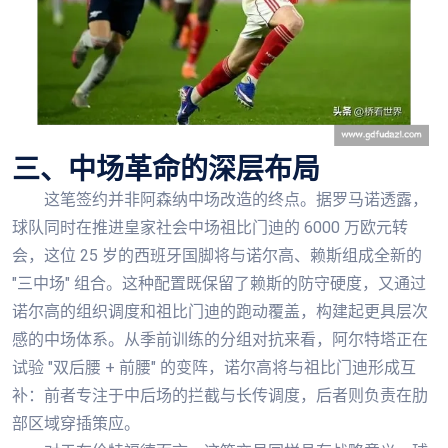
三、中场革命的深层布局
这笔签约并非阿森纳中场改造的终点。据罗马诺透露，
球队同时在推进皇家社会中场祖比门迪的 6000 万欧元转
会，这位 25 岁的西班牙国脚将与诺尔高、赖斯组成全新的
"三中场" 组合。这种配置既保留了赖斯的防守硬度，又通过
诺尔高的组织调度和祖比门迪的跑动覆盖，构建起更具层次
感的中场体系。从季前训练的分组对抗来看，阿尔特塔正在
试验 "双后腰 + 前腰" 的变阵，诺尔高将与祖比门迪形成互
补：前者专注于中后场的拦截与长传调度，后者则负责在肋
部区域穿插策应。