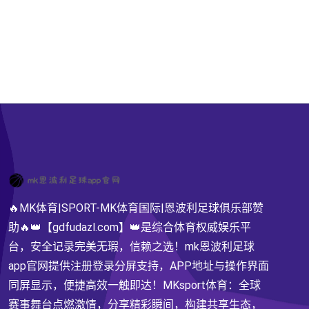
🔥MK体育|SPORT-MK体育国际|恩波利足球俱乐部赞
助🔥👑【gdfudazl.com】👑是综合体育权威娱乐平
台，安全记录完美无瑕，信赖之选！mk恩波利足球
app官网提供注册登录分屏支持，APP地址与操作界面
同屏显示，便捷高效一触即达！MKsport体育：全球
赛事舞台点燃激情，分享精彩瞬间，构建共享生态，