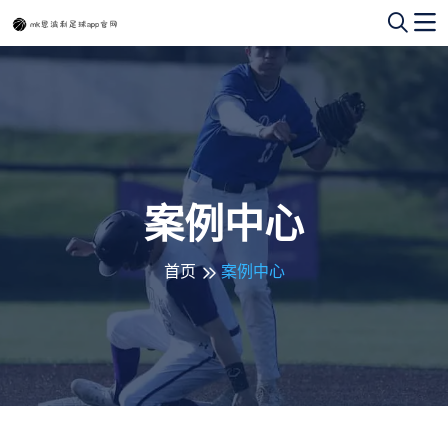
案例中心
首页
案例中心