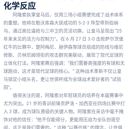
化学反应
阿隆索执掌皇马后，仅用三场小组赛便完成了战术体系
的重塑。他将在勒沃库森大获成功的 5-2-3 阵型带到伯纳
乌，通过高位逼抢与三中卫的灵活切换，让皇马呈现出 “25
年来未见的活力与控制力”。在 6 月 27 日 3-0 击败萨尔茨堡
红牛的比赛中，楚阿梅尼、赫伊森等球员组成的防线与维尼
修斯、贝林厄姆领衔的攻击群完美联动，展现了现代足球的
立体化打法。阿隆索赛后强调：“我们需要高强度的有球和无
球跑动，这才是现代足球的核心。” 这种战术革新不仅让皇
马锁定小组头名，更让世俱杯成为全球战术爱好者的 “试验
田”。
值得关注的是，阿隆索对年轻球员的培养在本届赛事中
尤为突出。21 岁的青训前锋贡萨洛・加西亚在四场比赛中打
入 3 球，成为球队晋级的关键人物。阿隆索在采访中毫不掩
饰对他的信任：“他不仅能得分，更能用压迫为全队创造空
间，这正是我们需要的。” 这种 “以赛代练” 的理念，让世俱