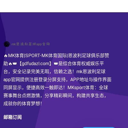
🔥MK体育|SPORT-MK体育国际|恩波利足球俱乐部赞
助🔥👑【gdfudazl.com】👑是综合体育权威娱乐平
台，安全记录完美无瑕，信赖之选！mk恩波利足球
app官网提供注册登录分屏支持，APP地址与操作界面
同屏显示，便捷高效一触即达！MKsport体育：全球
赛事舞台点燃激情，分享精彩瞬间，构建共享生态，
成就你的体育梦想！
邮箱订阅