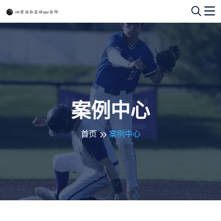
案例中心
首页
案例中心