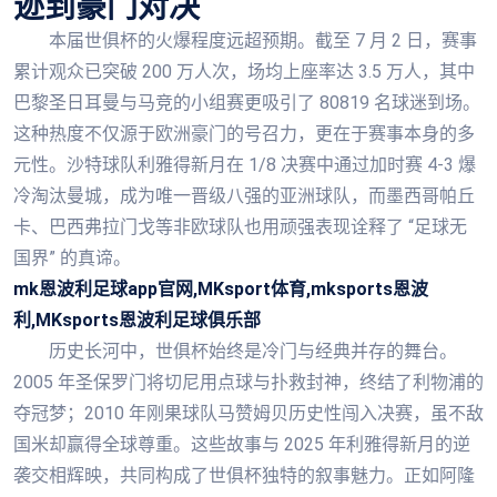
迹到豪门对决
本届世俱杯的火爆程度远超预期。截至 7 月 2 日，赛事
累计观众已突破 200 万人次，场均上座率达 3.5 万人，其中
巴黎圣日耳曼与马竞的小组赛更吸引了 80819 名球迷到场。
这种热度不仅源于欧洲豪门的号召力，更在于赛事本身的多
元性。沙特球队利雅得新月在 1/8 决赛中通过加时赛 4-3 爆
冷淘汰曼城，成为唯一晋级八强的亚洲球队，而墨西哥帕丘
卡、巴西弗拉门戈等非欧球队也用顽强表现诠释了 “足球无
国界” 的真谛。
mk恩波利足球app官网,MKsport体育,mksports恩波
利,MKsports恩波利足球俱乐部
历史长河中，世俱杯始终是冷门与经典并存的舞台。
2005 年圣保罗门将切尼用点球与扑救封神，终结了利物浦的
夺冠梦；2010 年刚果球队马赞姆贝历史性闯入决赛，虽不敌
国米却赢得全球尊重。这些故事与 2025 年利雅得新月的逆
袭交相辉映，共同构成了世俱杯独特的叙事魅力。正如阿隆