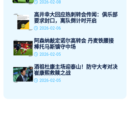
2026-02-08
高井幸大回应热刺转会传闻：俱乐部
要求封口，离队倒计时开启
2026-02-06
阿森纳敲定诺尔高转会 丹麦铁腰接
棒托马斯镇守中场
2026-02-05
酒祖杜康主场迎泰山！防守大考对决
崔康熙救赎之战
2026-02-05