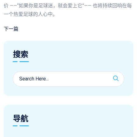
价 ——“如果你是足球迷，就会爱上它”—— 也将持续回响在每
一个热爱足球的人心中。
下一篇
搜索
导航