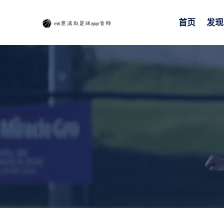
首页
发现