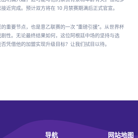
接近完成。预计双方将在 10 月禁赛期满后正式官宣。
的重要节点，也是意乙联赛的一次 “重磅引援”。从世界杯
戏剧性。无论最终结果如何，这位阿根廷中场的坚持与选
能否凭借他的加盟实现升级目标？让我们拭目以待。
导航
网站地图