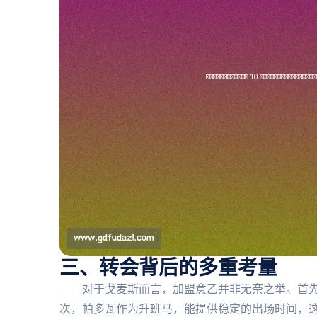
三、转会背后的多重考量
对于戈麦斯而言，加盟意乙并非无奈之举。首
次，帕多瓦作为升班马，能提供稳定的出场时间，