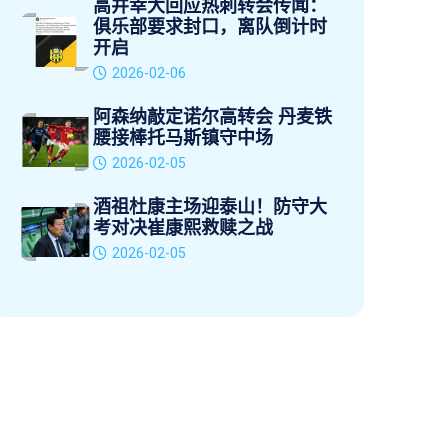
高井幸大回应热刺转会传闻：
俱乐部要求封口，离队倒计时
开启
2026-02-06
阿森纳敲定诺尔高转会 丹麦铁
腰接棒托马斯镇守中场
2026-02-05
酒祖杜康主场迎泰山！防守大
考对决崔康熙救赎之战
2026-02-05