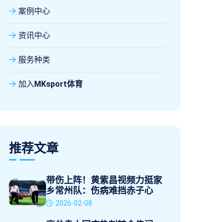
案例中心
资讯中心
服务种类
加入
MKsport体育
推荐文章
带伤上阵！黄紫昌视频力挺家
乡常州队：伤病难挡赤子心
2026-02-08