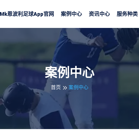
Mk恩波利足球app官网
案例中心
资讯中心
服务种类
案例中心
首页
案例中心