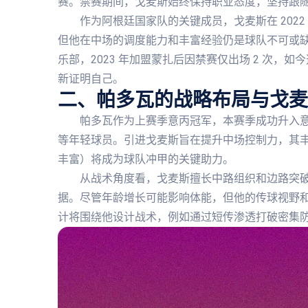
赛。禁赛期间，戈麦斯始终保持职业态度，坚持跟
作为阿根廷国家队的关键成员，戈麦斯在 202
但他在中场的调度能力和丰富经验仍是球队不可或
乐部，2023 年加盟蒙扎后因禁赛仅出场 2 次
新证明自己。
二、帕多瓦的战略布局与戈麦
帕多瓦作为上赛季意丙冠军，本赛季成功升入
等年轻球员。引进戈麦斯旨在提升中场控制力，其丰富
丰富）将成为球队冲甲的关键助力。
从战术角度看，戈麦斯擅长中路组织和边路突破，职
据。尽管年龄增长可能影响体能，但他的传球视野和
计将围绕他设计战术，例如通过短传渗透打破密集